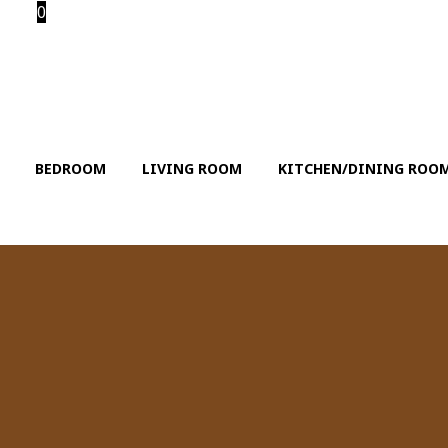
0
BEDROOM
LIVING ROOM
KITCHEN/DINING ROO