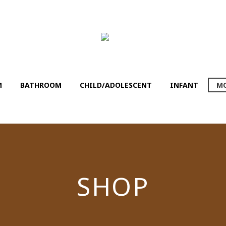
M
BATHROΟM
CHILD/ADOLESCENT
INFANT
MO
SHOP