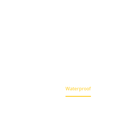
UR BL
Home
Waterproof