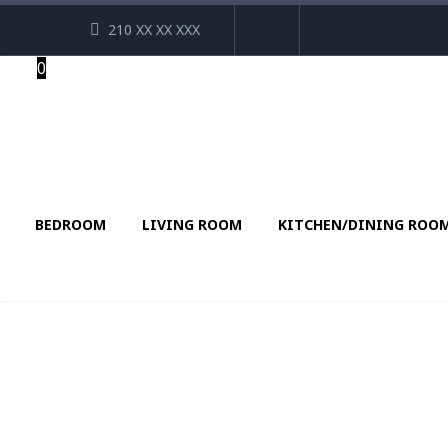
210 XX XX XXX
0
BEDROOM
LIVING ROOM
KITCHEN/DINING ROO