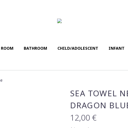
G ROOM
BATHROΟM
CHILD/ADOLESCENT
INFANT
ue
SEA TOWEL N
DRAGON BLU
12,00
€