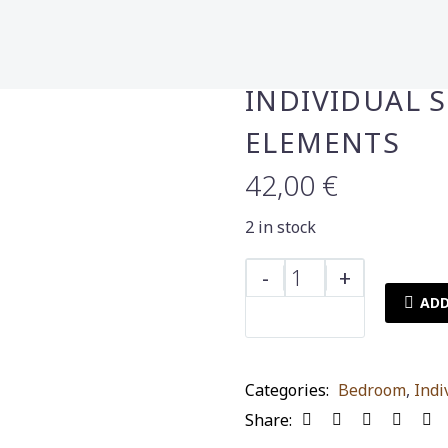
INDIVIDUAL 
ELEMENTS
42,00
€
2 in stock
INDIVIDUAL
-
+
SHEETS
ADD
NEF-
NEF
ELEMENTS
Categories:
Bedroom
,
Indi
quantity
Share: